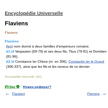
Encyclopédie Universelle
Flaviens
Flaviens
Flaviens
(
les
) nom donné à deux familles d'empereurs romains:
d1./d
Vespasien (69-79) et ses deux fils, Titus (79-81) et Domitien
(81-96);
d2./d
Constance Ier Chlore (
m.
en 306),
Constantin Ier le Grand
(306-337), ainsi que les fils et les neveux de ce dernier.
Encyclopédie Universelle
.
2012
.
Игры ⚽
Нужен реферат?
Flaubert
Fleming