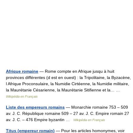
Afrique romaine
— Rome compte en Afrique jusqu à huit
provinces différentes (d est en ouest) : la Tripolitaine, la Byzacène,
l Afrique Proconsulaire, la Numidie Cirtéenne, la Numidie militaire,
la Maurétanie Césarienne, la Maurétanie Sitifienne et la… …
Wikipédia en Français
Liste des empereurs romains
— Monarchie romaine 753 – 509
av. J. C. République romaine 509 – 27 av. J. C. Empire romain 27
av. J. C. – 476 Empire byzantin …
Wikipédia en Français
Titus (empereur romain)
— Pour les articles homonymes, voir