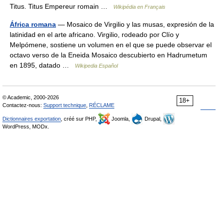
Titus. Titus Empereur romain …
Wikipédia en Français
África romana
— Mosaico de Virgilio y las musas, expresión de la
latinidad en el arte africano. Virgilio, rodeado por Clío y
Melpómene, sostiene un volumen en el que se puede observar el
octavo verso de la Eneida Mosaico descubierto en Hadrumetum
en 1895, datado …
Wikipedia Español
© Academic, 2000-2026
18+
Contactez-nous:
Support technique
,
RÉCLAME
Dictionnaires exportation
, créé sur PHP,
Joomla,
Drupal,
WordPress, MODx.